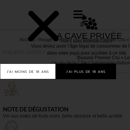
Accueil
/
Rouge
/
Premier cru
/ Beaune Premier Cru « 
Vous devez avoir l’âge légal de consommer de l
PHILIPPE GARREY
dans votre pays pour accéder à ce site.
Beaune Premier Cru « Les
Un vin de la Côte Chalonnaise élaboré
J'AI MOINS DE 18 ANS
J'AI PLUS DE 18 ANS
NOTE DE DÉGUSTATION
Vin aux notes de fruits noirs. belle structure et belle acidité